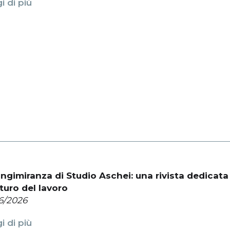
i di più
ungimiranza di Studio Aschei: una rivista dedicat
uturo del lavoro
6/2026
i di più