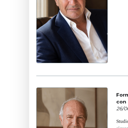
Form
con 
26/0
Studi