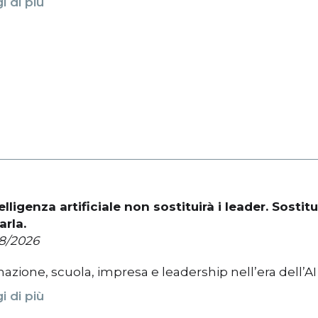
i di più
telligenza artificiale non sostituirà i leader. Sosti
arla.
8/2026
azione, scuola, impresa e leadership nell’era dell’AI
i di più