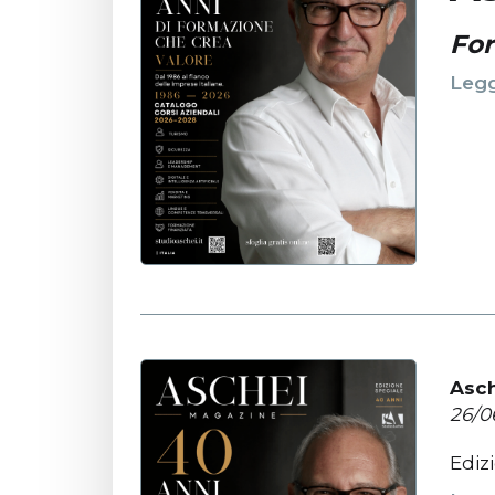
For
Legg
Asc
26/0
Ediz