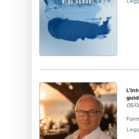
Legg
L’in
guid
05/0
Form
Legg