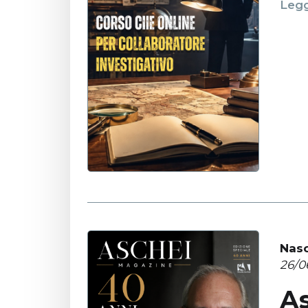
Legg
Nasc
26/0
A