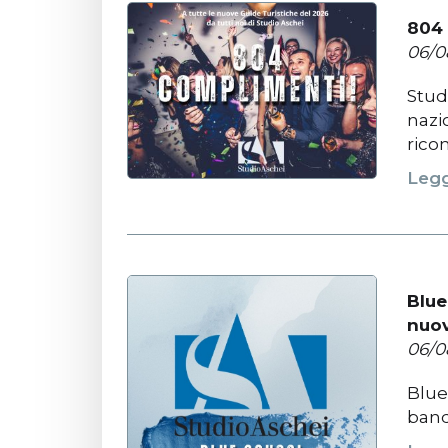
804 
06/0
Stud
nazi
rico
Legg
Blue
nuov
06/0
Blue
band