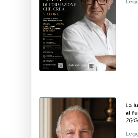
Legg
La l
al f
26/0
Legg