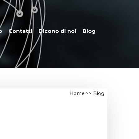
o
Contatti
Dicono di noi
Blog
Home
>>
Blog