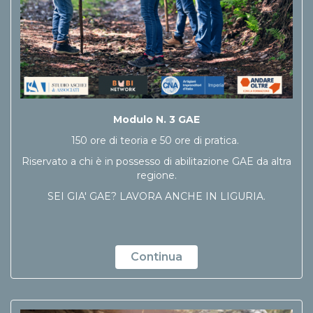
Modulo N. 3 GAE
150 ore di teoria e 50 ore di pratica.
Riservato a chi è in possesso di abilitazione GAE da altra
regione.
SEI GIA' GAE? LAVORA ANCHE IN LIGURIA.
Continua