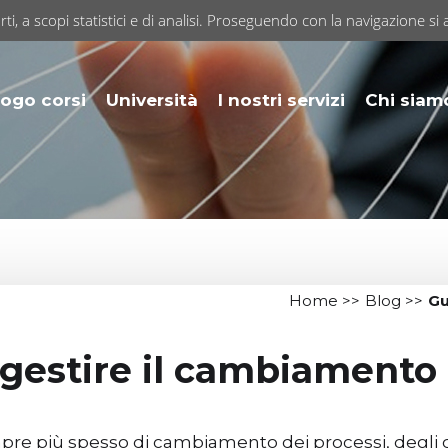
rti, a scopi statistici e di analisi. Proseguendo con la navigazione si 
ogo corsi
Università
I nostri servizi
Chi siam
Home
>>
Blog
>>
Gu
 gestire il cambiamento 
mpre più spesso di cambiamento dei processi, degli ob