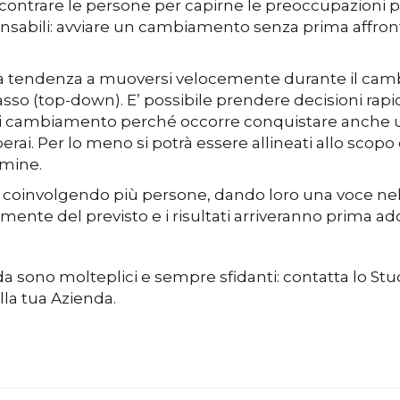
ntrare le persone per capirne le preoccupazioni pe
nsabili: avviare un cambiamento senza prima affron
no la tendenza a muoversi velocemente durante il ca
l basso (top-down). E’ possibile prendere decisioni
 di cambiamento perché occorre conquistare anche u
operai. Per lo meno si potrà essere allineati allo sc
rmine.
sso coinvolgendo più persone, dando loro una voce nel
ente del previsto e i risultati arriveranno prima ad
da sono molteplici e sempre sfidanti: contatta lo S
la tua Azienda.