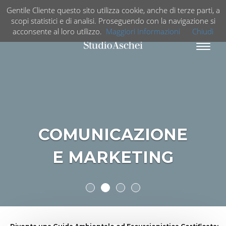
Gentile Cliente questo sito utilizza cookie, anche di terze parti, a
scopi statistici e di analisi. Proseguendo con la navigazione si
acconsente al loro utilizzo.
Maggiori Informazioni
Chiudi
Espand
barra
di
naviga
COMUNICAZIONE
E MARKETING