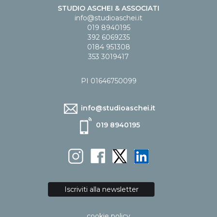
STUDIO ASCHEI & ASSOCIATI
info@studioaschei.it
019 8940195
392 6069235
0184 951308
353 3019417
PI 01646750099
info@studioaschei.it
019 8940195
Iscriviti alla newsletter
cookie policy