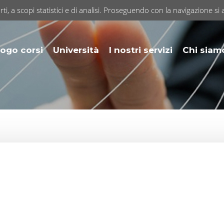
rti, a scopi statistici e di analisi. Proseguendo con la navigazione si 
ogo corsi
Università
I nostri servizi
Chi siam