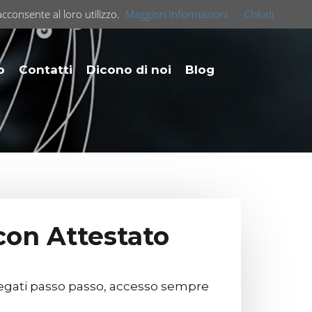
acconsente al loro utilizzo.
Maggiori Informazioni
Chiudi
o
Contatti
Dicono di noi
Blog
 con Attestato
 spiegati passo passo, accesso sempre