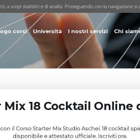
rti, a scopi statistici e di analisi. Proseguendo con la navigazione si 
ogo corsi
Università
I nostri servizi
Chi siam
 Mix 18 Cocktail Online
y con il Corso Starter Mix Studio Aschei: 18 cocktail
disponibile e attestato ufficiale. Iscriviti ora.