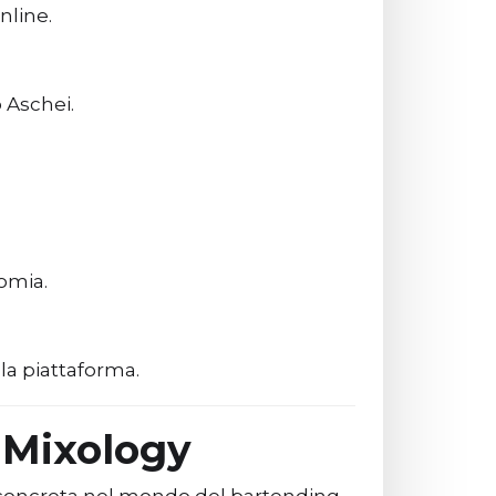
nline.
o Aschei.
nomia.
la piattaforma.
a Mixology