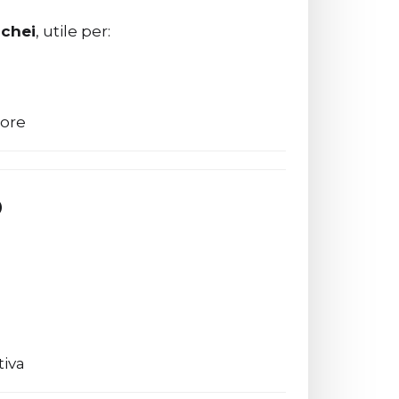
schei
, utile per:
tore
o
tiva