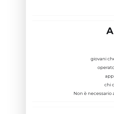
A
giovani ch
operato
app
chi 
Non è necessario a