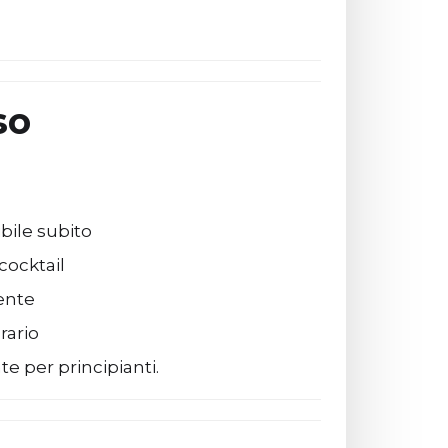
so
bile subito
cocktail
ente
rario
e per principianti.