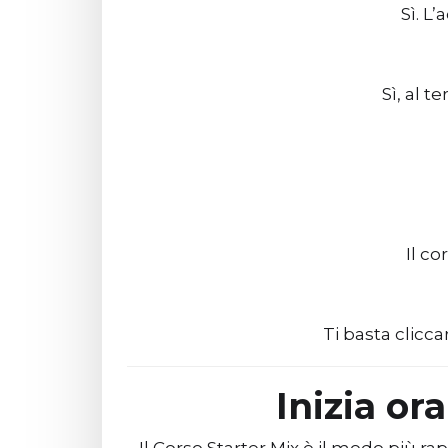
Sì. L
Sì, al t
Il co
Ti basta clicc
Inizia or